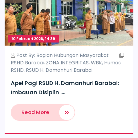
10 Februari 2026, 14:39
Post By:
Bagian Hubungan Masyarakat
RSHD Barabai
,
ZONA INTEGRITAS
,
WBK
,
Humas
RSHD
,
RSUD H. Damanhuri Barabai
Apel Pagi RSUD H. Damanhuri Barabai:
Imbauan Disiplin ....
Read More