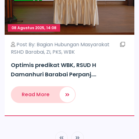
08 Agustus 2025, 14:08
Post By:
Bagian Hubungan Masyarakat
RSHD Barabai
,
ZI
,
PKS
,
WBK
Optimis predikat WBK, RSUD H
Damanhuri Barabai Perpanj....
Read More