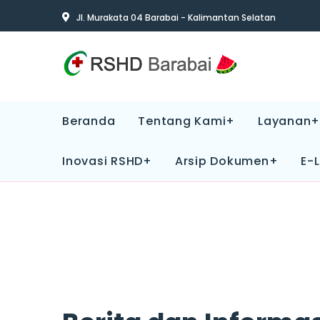
Jl. Murakata 04 Barabai - Kalimantan Selatan
Beranda
Tentang Kami+
Layanan+
Inovasi RSHD+
Arsip Dokumen+
E-