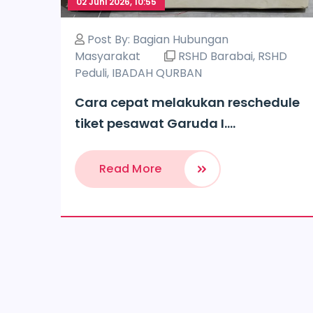
02 Juni 2026, 10:55
Post By:
Bagian Hubungan
Masyarakat
RSHD Barabai
,
RSHD
Peduli
,
IBADAH QURBAN
Cara cepat melakukan reschedule
tiket pesawat Garuda I....
Read More