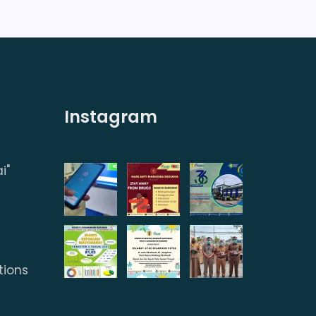
Instagram
i"
tions