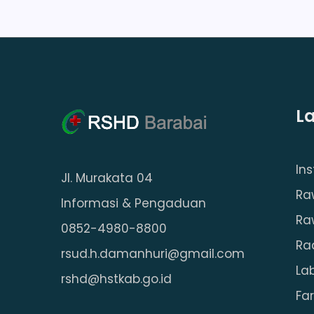
L
In
Jl. Murakata 04
Ra
Informasi & Pengaduan
Ra
0852-4980-8800
Ra
rsud.h.damanhuri@gmail.com
La
rshd@hstkab.go.id
Fa