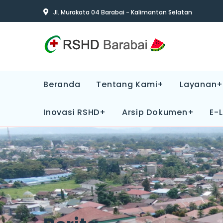
Jl. Murakata 04 Barabai - Kalimantan Selatan
Beranda
Tentang Kami+
Layanan+
Inovasi RSHD+
Arsip Dokumen+
E-