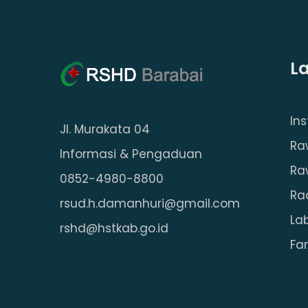
L
In
Jl. Murakata 04
Ra
Informasi & Pengaduan
Ra
0852-4980-8800
Ra
rsud.h.damanhuri@gmail.com
La
rshd@hstkab.go.id
Fa