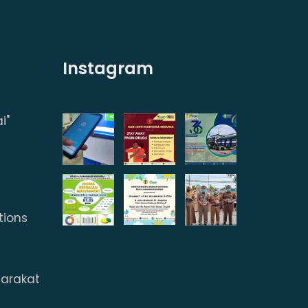
Instagram
i"
tions
arakat