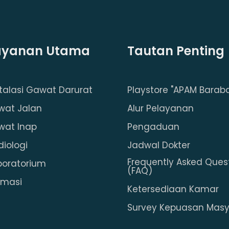
ayanan Utama
Tautan Penting
stalasi Gawat Darurat
Playstore "APAM Baraba
wat Jalan
Alur Pelayanan
wat Inap
Pengaduan
diologi
Jadwal Dokter
Frequently Asked Ques
boratorium
(FAQ)
rmasi
Ketersediaan Kamar
Survey Kepuasan Masy